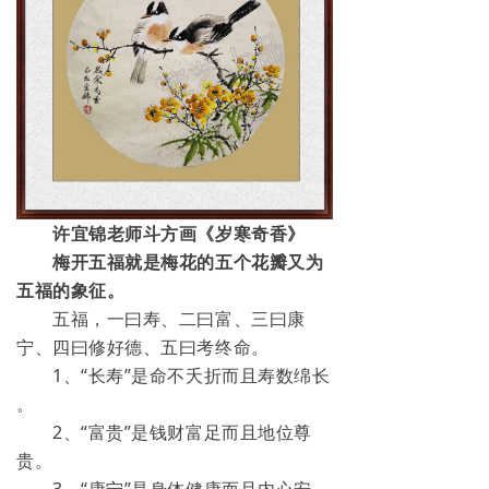
许宜锦老师斗方画《岁寒奇香》
梅开五福就是梅花的五个花瓣又为
五福的象征。
五福，一曰寿、二曰富、三曰康
宁、四曰修好德、五曰考终命。
1、“长寿”是命不夭折而且寿数绵长
。
2、“富贵”是钱财富足而且地位尊
贵。