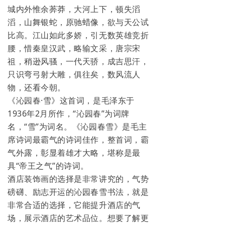
城内外惟余莾莽，大河上下，顿失滔
滔，山舞银蛇，原驰蜡像，欲与天公试
比高。江山如此多娇，引无数英雄竞折
腰，惜秦皇汉武，略输文采，唐宗宋
祖，稍逊风骚，一代天骄，成吉思汗，
只识弯弓射大雕，俱往矣，数风流人
物，还看今朝。
《沁园春·雪》这首词，是毛泽东于
1936年2月所作，“沁园春”为词牌
名，“雪”为词名。《沁园春雪》是毛主
席诗词最霸气的诗词佳作，整首词，霸
气外露，彰显着雄才大略，堪称是最
具“帝王之气”的诗词。
酒店装饰画的选择是非常讲究的，气势
磅礴、励志开运的沁园春雪书法，就是
非常合适的选择，它能提升酒店的气
场，展示酒店的艺术品位。想要了解更