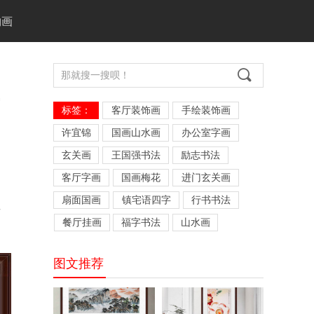
物画
끠
标签：
客厅装饰画
手绘装饰画
许宜锦
国画山水画
办公室字画
玄关画
王国强书法
励志书法
。
客厅字画
国画梅花
进门玄关画
扇面国画
镇宅语四字
行书书法
者
餐厅挂画
福字书法
山水画
图文推荐