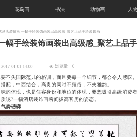
花鸟画
书法
动物画
人
式酒店装饰画 一幅手绘装饰画装出高级感_聚艺上品手绘装饰画
 一幅手绘装饰画装出高级感_聚艺上品手
浏览量：
0
：
2017-01-01
14:00
넶
单要不失国际范儿的格调，而且要每一个细节，都会令人感叹
和搭配，中西结合，高贵的同时不雍俗，不失雅韵。
品味的体现，也是住客身份和地位的体现，要想吸引高级消费
质呢?一幅酒店装饰画瞬间拔高客房的姿态。
，气势磅礴