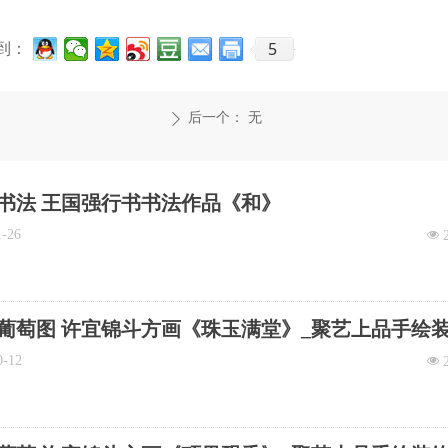
5
到：
后一个：
无
ꄲ
书法 王国强行书书法作品《和》
1-26
넶
葡萄图 许宜锦斗方画《珠玉满堂》_聚艺上品手绘
0-12
넶