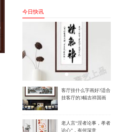
装饰
今日快讯
神
，
客厅挂什么字画好?适合
挂客厅的3幅吉祥国画
一
提
老人言“淫者论事，孝者
论心”，有何深意