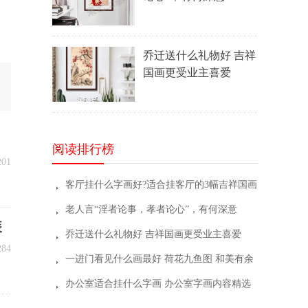
乔迁送什么礼物好 吉祥
国画更受业主喜爱
阅读排行榜
201
客厅挂什么字画好?适合挂客厅的3幅吉祥国画
뀧
老人言“淫者论事，孝者论心”，有何深意
뀧
装
乔迁送什么礼物好 吉祥国画更受业主喜爱
뀧
284
一进门看见什么画最好 荷花九鱼图 和美有余
뀧
办公室适合挂什么字画 办公室字画内容精选
뀧