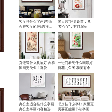
客厅挂什么字画好?适
老人言“淫者论事，孝
合挂客厅的3幅吉祥国
者论心”，有何深意
画
乔迁送什么礼物好 吉祥
一进门看见什么画最好
来
国画更受业主喜爱
荷花九鱼图 和美有余
在
办公室适合挂什么字画
书房挂什么字好 家里更
办公室字画内容精选
需要正能量书法字画的