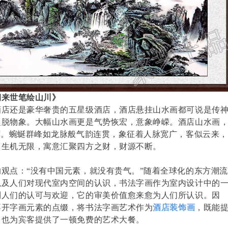
涧来世笔绘山川》
酒店还是豪华奢贵的五星级酒店，酒店悬挂山水画都可说是传
超脱物象。大幅山水画更是气势恢宏，意象峥嵘。酒店山水画
礴。蜿蜒群峰如龙脉般气韵连贯，象征着人脉宽广，客似云来，
，生机无限，寓意汇聚四方之财，财源不断。
观点：“没有中国元素，就没有贵气。”随着全球化的东方潮流
以及人们对现代室内空间的认识，书法字画作为室内设计中的
到人们的认可与欢迎，它的审美价值愈来愈为人们所认识。因
不开字画元素的点缀，将书法字画艺术作为
酒店装饰画
，既能
，也为宾客提供了一顿免费的艺术大餐。