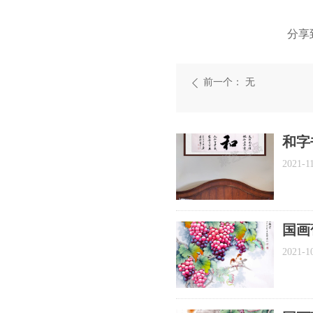
分享
前一个：
无
ꄴ
和字
2021-1
国画
饰画
2021-1