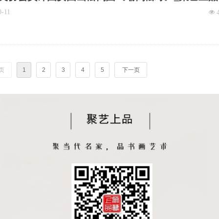
装饰画
0-11
넶
页
1
2
3
4
5
下一页