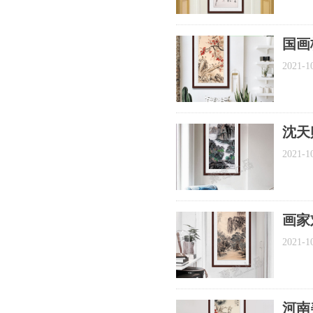
国画
装饰
2021-1
沈天
画
2021-1
画家
装饰
2021-1
河南