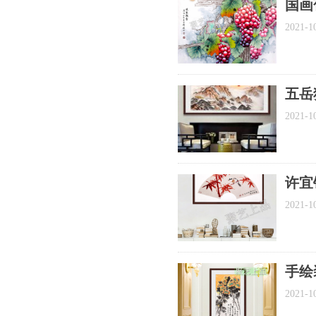
国画
画
2021-1
五岳
饰画
2021-1
许宜
2021-1
手绘
装饰
2021-1