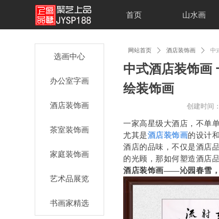
首页
山水画
网站首页
ꄲ
酒店装饰画
ꄲ
中
选画中心
中式酒店装饰画
办公室字画
绘装饰画
酒店装饰画
创建时间
一家高星级大酒店，不单
茶室装饰画
尤其是
酒店装饰画
的设计
酒店的品味，不仅是酒店
家庭装饰画
的光顾，那如何塑造酒店品
酒店装饰画——沁园春雪
艺术品展览
书画家精选