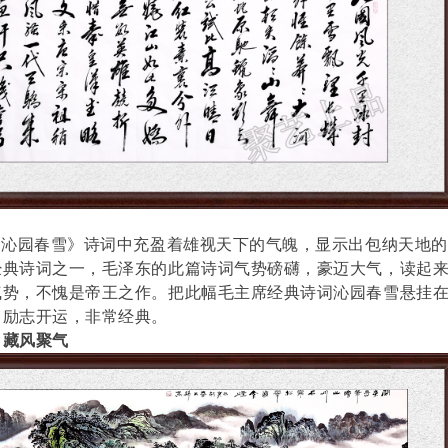
《沁园春雪》诗词中充盈着雄视天下的气魄，显示出包纳天地的
经典诗词之一，毛泽东的此篇诗词气势磅礴，豪迈大气，读起
气势，不愧是帝王之作。把此幅毛主席经典诗词沁园春雪悬挂
、励志开运，非常经典。
，藏风聚气