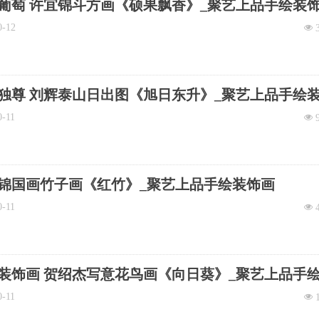
葡萄 许宜锦斗方画《硕果飘香》_聚艺上品手绘装
0-12
넶
独尊 刘辉泰山日出图《旭日东升》_聚艺上品手绘
0-11
넶
锦国画竹子画《红竹》_聚艺上品手绘装饰画
0-11
넶
装饰画 贺绍杰写意花鸟画《向日葵》_聚艺上品手
画
0-11
넶