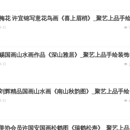
梅花 许宜锦写意花鸟画《喜上眉梢》_聚艺上品手
画
0-11
넶
赐国画山水画作品《深山雅居》_聚艺上品手绘装饰
0-11
넶
刘辉精品国画山水画《南山秋韵图》_聚艺上品手绘
画
0-11
넶
美协会员许国安国画松鹤图《瑞鹤松寿》_聚艺上品