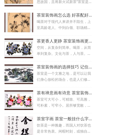
思故国，且将新火试新茶”茶室是
以茶会友的地方，是抚平烦躁给人
清静的地方，中国人喜欢喝茶，喜
茶室装饰画怎么选 好茶配好画足矣_聚艺上品手绘装饰画
欢品茶思考人生，所以对于饮茶的
喝茶对于现代人来讲并不陌生，上
环境，也很受
至高龄老人、中到白领、职场精
英、老板，下至孩童，都有着饮茶
的习惯。说到喝茶，当然对于爱茶
茶更香人更静 茶室装饰画更雅_聚艺上品手绘装饰画
人士来讲，茶室更是他们梦寐以求
空间，从复杂到简单。喝茶，从简
的场所，那么茶
单到复杂。文化与茶，人与茶。空
间与茶在和敬清寂中互相包容。茶
更香，人更静，茶室装饰画更雅。
茶室装饰画的选择技巧 记住这两点不会挑错_聚艺上品手绘装饰画
茶室是一个文雅之地，是可以让我
们身心放松的场合，也是人们修身
养性的好地方。选择合适的茶室装
饰画悬挂在茶室墙面上，有锦上添
茶有禅意画有诗意 茶室装饰画可以这样选择_聚艺上品手绘装饰画
花之效果。茶室装饰画的选择是非
茶室可大可小，可精致、可高雅，
常有讲究的，
可朴素，可窄小。居所够宽敞，房
子够大，有独立的品茶空间当然
好，你可以根据个人品味和喜好，
茶室字画 茶室一般挂什么字 茶室书法内容推荐_聚艺上品手绘装饰画
打造自己心仪的茶室，当然对于茶
饮茶是一种雅趣，而国人对饮茶也
室来讲自然离不
是非常热衷。闲暇时刻，或独自坐