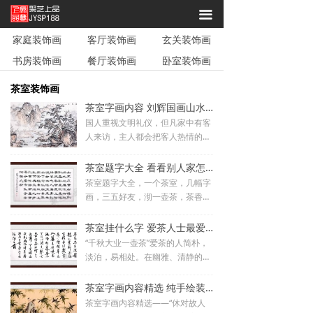
끀
家庭装饰画
客厅装饰画
玄关装饰画
书房装饰画
餐厅装饰画
卧室装饰画
茶室装饰画
茶室字画内容 刘辉国画山水画赏析_聚艺上品手绘装饰画
国人重视文明礼仪，但凡家中有客
人来访，主人都会把客人热情的招
呼到房中，再为宾客沏一杯热腾腾
的茶水。茶是中国对人类的第五大
茶室题字大全 看看别人家怎么选的_聚艺上品手绘装饰画
贡献，品茶可以让人思维清晰，亦
茶室题字大全，一个茶室，几幅字
可以提神醒脑
画，三五好友，沏一壶茶，茶香扑
鼻，让人心旷神怡，身心得到放
松。
茶室挂什么字 爱茶人士最爱的三幅书法作品_聚艺上品手绘装饰画
“千秋大业一壶茶”爱茶的人简朴，
淡泊，易相处。在幽雅、清静的环
境中，以书法相伴，泡上一壶茶，
欣赏书法的线条美，感悟书法中古
茶室字画内容精选 纯手绘装饰画文雅有气韵_聚艺上品手绘装饰画
人留下来的智慧，有时候竟能达到
茶室字画内容精选——“休对故人
天人合一的